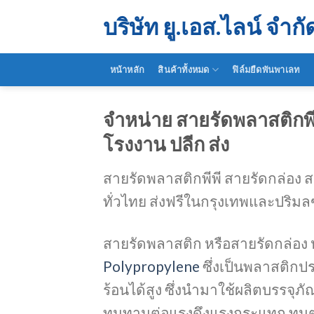
Skip
บริษัท ยู.เอส.ไลน์ จำกั
to
content
หน้าหลัก
สินค้าทั้งหมด
ฟิล์มยืดพันพาเลท
จำหน่าย สายรัดพลาสติกพี
โรงงาน ปลีก ส่ง
สายรัดพลาสติกพีพี สายรัดกล่อง 
ทั่วไทย ส่งฟรีในกรุงเทพและปริมล
สายรัดพลาสติก หรือสายรัดกล่อง ห
Polypropylene
ซึ่งเป็นพลาสติกป
ร้อนได้สูง ซึ่งนำมาใช้ผลิตบรรจุ
ทนทานต่อแรงดึงแรงกระแทก ทนต่