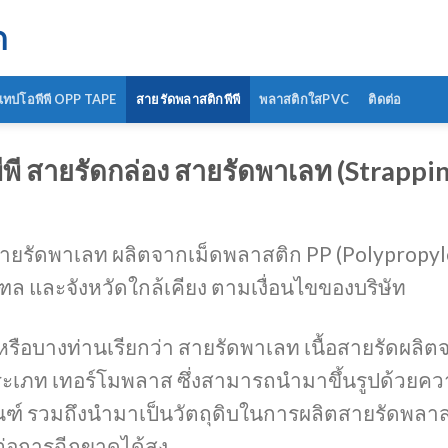
ด
เทปโอพีพี OPP TAPE
สายรัดพลาสติกพีพี
พลาสติกใสPVC
ติดต่อ
พี สายรัดกล่อง สายรัดพาเลท (Strappin
สายรัดพาเลท ผลิตจากเม็ดพลาสติก PP (Polypropyl
ฑล และจังหวัดใกล้เคียง ตามเงื่อนไขของบริษัท
รือบางท่านเรียกว่า สายรัดพาเลท เนื้อสายรัดผลิตจ
ระเภท เทอร์โมพลาส ซึ่งสามารถนำมาขึ้นรูปด้วยค
ภัณฑ์ รวมถึงนำมาเป็นวัตถุดิบในการผลิตสายรัดพลา
อการฉีกขาดได้สูง