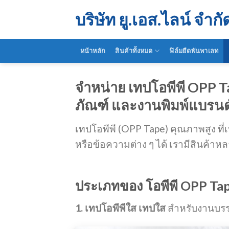
Skip
บริษัท ยู.เอส.ไลน์ จำกั
to
content
หน้าหลัก
สินค้าทั้งหมด
ฟิล์มยืดพันพาเลท
จำหน่าย เทปโอพีพี OPP T
ภัณฑ์ และงานพิมพ์แบรนด์
เทปโอพีพี (OPP Tape) คุณภาพสูง ที่
หรือข้อความต่าง ๆ ได้ เรามีสินค้
ประเภทของ โอพีพี OPP Tap
1. เทปโอพีพีใส เทปใส
สำหรับงานบรรจ