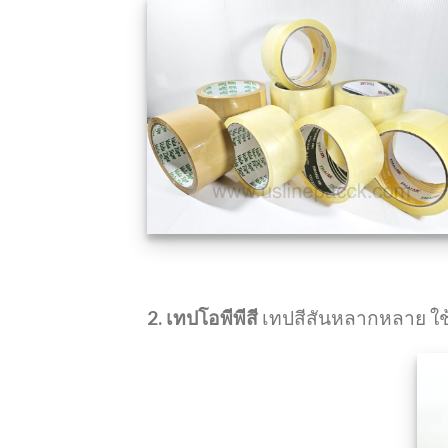
2. เทปโอพีพีสี
เทปสีสันหลากหลาย ใช้เ