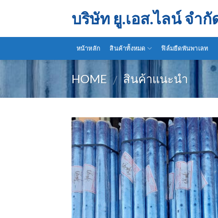
Skip
บริษัท ยู.เอส.ไลน์ จำกั
to
content
หน้าหลัก
สินค้าทั้งหมด
ฟิล์มยืดพันพาเลท
HOME
สินค้าแนะนำ
/