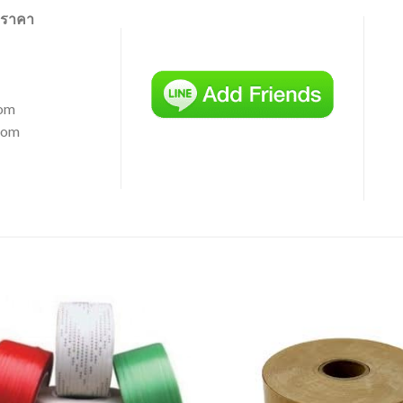
นอราคา
com
com