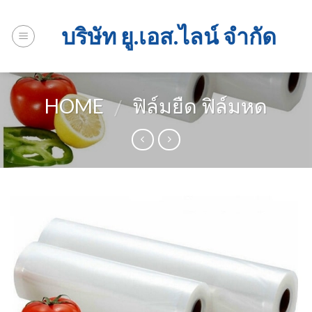
Skip
to
บริษัท ยู.เอส.ไลน์ จำกัด
content
HOME
ฟิล์มยืด ฟิล์มหด
/