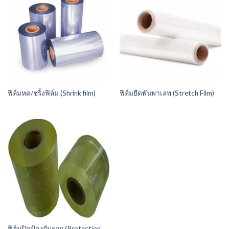
ฟิล์มหด/ชริ้งฟิล์ม (Shrink film)
ฟิล์มยืดพันพาเลท (Stretch Film)
ฟิล์มปิดป้องกันรอย (Protection