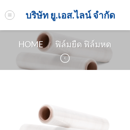
Skip
to
บริษัท ยู.เอส.ไลน์ จำกัด
content
HOME
ฟิล์มยืด ฟิล์มหด
/