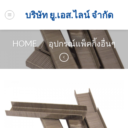
Skip
to
บริษัท ยู.เอส.ไลน์ จำกัด
content
HOME
อุปกรณ์แพ็คกิ้งอื่นๆ
/