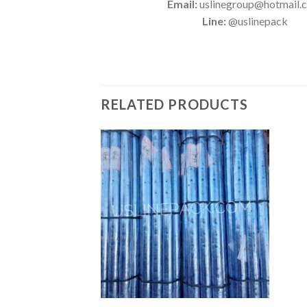
Email:
uslinegroup@hotmail.
Line:
@uslinepack
RELATED PRODUCTS