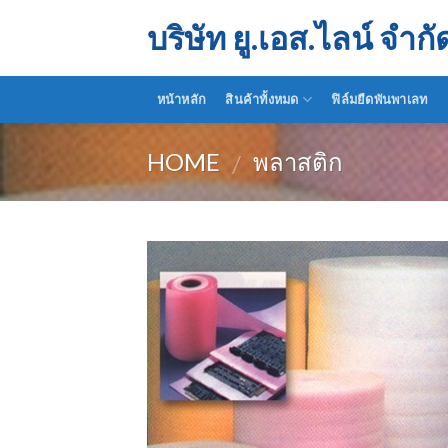
Skip
บริษัท ยู.เอส.ไลน์ จำกั
to
content
หน้าหลัก
สินค้าทั้งหมด
ฟิล์มยืดพันพาเลท
HOME
พลาสติก
/