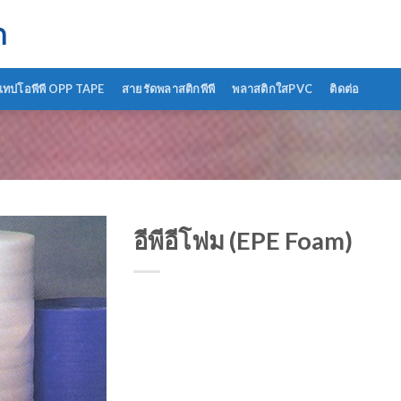
ด
เทปโอพีพี OPP TAPE
สายรัดพลาสติกพีพี
พลาสติกใสPVC
ติดต่อ
อีพีอีโฟม (EPE Foam)