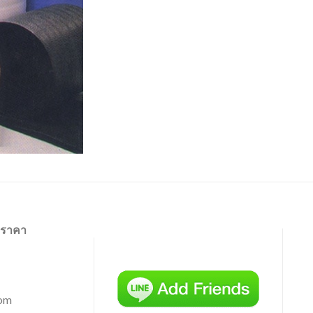
นอราคา
com