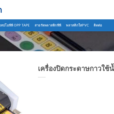
ด
เทปโอพีพี OPP TAPE
สายรัดพลาสติกพีพี
พลาสติกใสPVC
ติดต่อ
เครื่องปิดกระดาษกาวใช้น