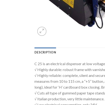
DESCRIPTION
C 25 is an electrical dispenser at low volta
√ Highly durable: robust frame with varnishe
√ Highly reliable: complete, silent and sec
measures from 10 to 115 cm, a “+5” button, 
long), ideal for ‘H’ cardboard box closing. 
√ Cuts all type of gummed paper tape standa
√ Italian production, very little maintenance.
√ Low electrical consumption, only 24V.