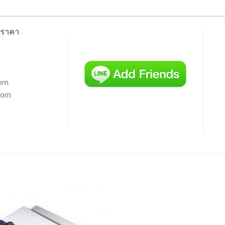
นอราคา
com
com