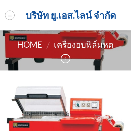
Skip
to
บริษัท ยู.เอส.ไลน์ จำกัด
content
HOME
เครื่องอบฟิล์มหด
/