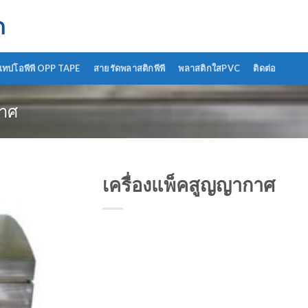
ด
เทปโอพีพี OPP TAPE
สายรัดพลาสติกพีพี
พลาสติกใสPVC
ติดต่อ
กาศ
เครื่องแพ็คสูญญากาศ