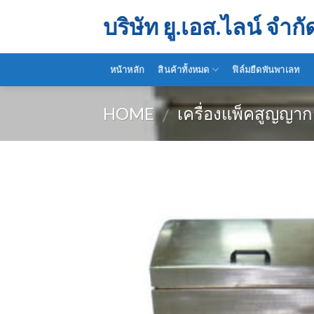
Skip
บริษัท ยู.เอส.ไลน์ จำกั
to
content
หน้าหลัก
สินค้าทั้งหมด
ฟิล์มยืดพันพาเลท
HOME
เครื่องแพ็คสูญญา
/