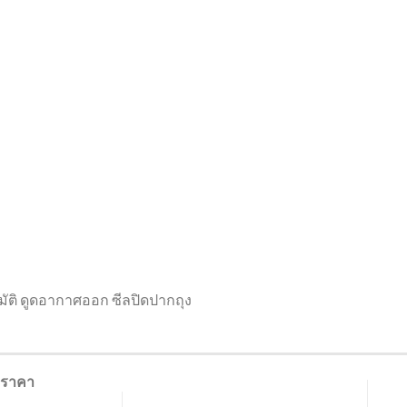
มัติ ดูดอากาศออก ซีลปิดปากถุง
นอราคา