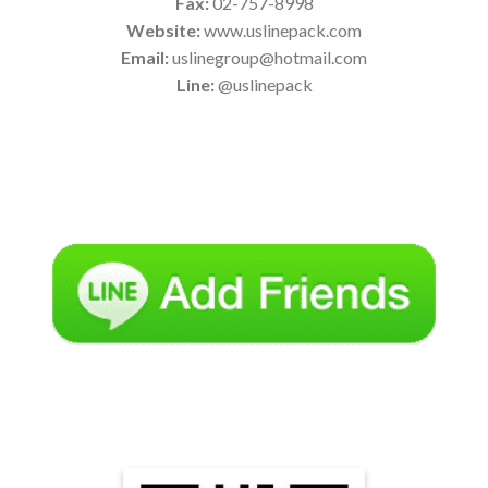
Fax:
02-757-8998
Website:
www.uslinepack.com
Email:
uslinegroup@hotmail.com
Line:
@uslinepack