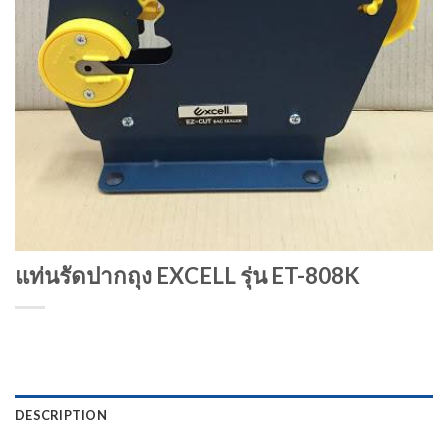
แท่นรัดปากถุง EXCELL รุ่น ET-808K
DESCRIPTION