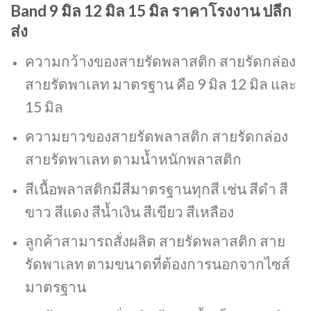
Band 9 มิล 12 มิล 15 มิล ราคาโรงงาน ปลีก
ส่ง
ความกว้างของสายรัดพลาสติก สายรัดกล่อง
สายรัดพาเลท มาตรฐาน คือ 9 มิล 12 มิล และ
15 มิล
ความยาวของสายรัดพลาสติก สายรัดกล่อง
สายรัดพาเลท ตามน้ำหนักพลาสติก
สีเนื้อพลาสติกมีสีมาตรฐานทุกสี เช่น สีดำ สี
ขาว สีแดง สีน้ำเงิน สีเขียว สีเหลือง
ลูกค้าสามารถสั่งผลิต สายรัดพลาสติก สาย
รัดพาเลท ตามขนาดที่ต้องการนอกจากไซส์
มาตรฐาน