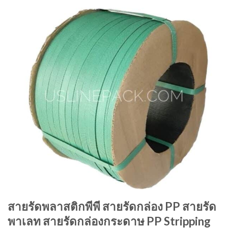
สายรัดพลาสติกพีพี สายรัดกล่อง PP สายรัด
พาเลท สายรัดกล่องกระดาษ PP Stripping