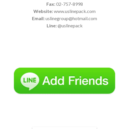
Fax:
02-757-8998
Website:
www.uslinepack.com
Email:
uslinegroup@hotmail.com
Line:
@uslinepack