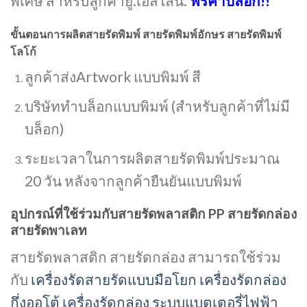
พิเศษ สำหรับลูกค้ายู.เอสไลน์.
ฟรีค่าบล็อก!!
ขั้นตอนการผลิตสายรัดพิมพ์ สายรัดพิมพ์อักษร สายรัดพิมพ์
โลโก้
ลูกค้าส่งArtwork แบบพิมพ์ สี
บริษัททำบล็อกแบบพิมพ์ (สำหรับลูกค้าที่ไม่มี
บล็อก)
ระยะเวลาในการผลิตสายรัดพิมพ์ประมาณ
20 วัน หลังจากลูกค้ายืนยันแบบพิมพ์
อุปกรณ์ที่ใช้ร่วมกับสายรัดพลาสติก PP สายรัดกล่อง
สายรัดพาเลท
สายรัดพลาสติก สายรัดกล่อง สามารถใช้ร่วม
กับ
เครื่องรัดสายรัดแบบมือโยก
เครื่องรัดกล่อง
กึ่งออโต้
เครื่องรัดกล่อง ระบบแบตเตอรี่ไฟฟ้า