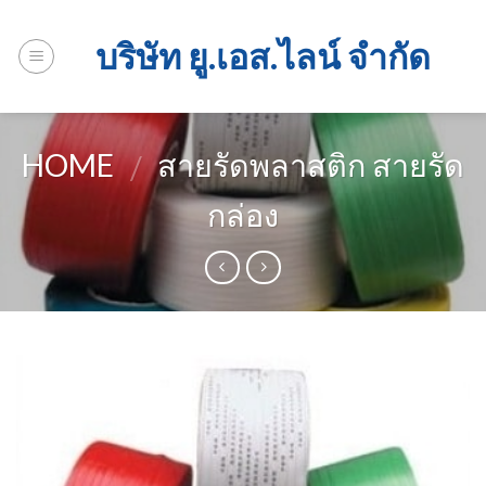
Skip
to
บริษัท ยู.เอส.ไลน์ จำกัด
content
HOME
สายรัดพลาสติก สายรัด
/
กล่อง